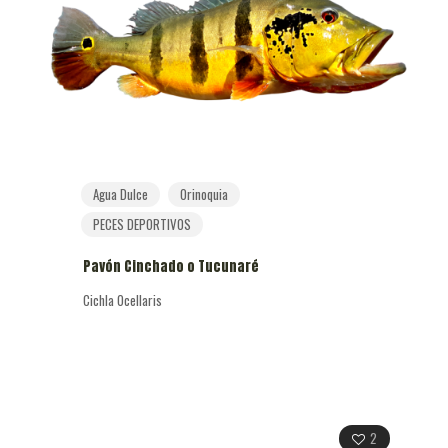
Agua Dulce
Orinoquia
PECES DEPORTIVOS
Pavón Cinchado o Tucunaré
Cichla Ocellaris
2