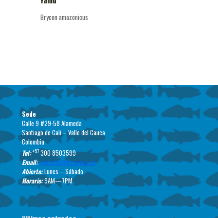
Yamú
Brycon amazonicus
Sede
Calle 9 #29-58 Alameda
Santiago de Cali – Valle del Cauca
Colombia
+57
Tel:
300 8503599
Email:
contacto@escamas.co
Abierto:
Lunes—Sábado
Horario:
9AM—7PM