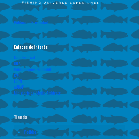
Política de Privacidad
Enlaces de Interés
Keep Fish Wet
IGFA
Publicaciones Humboldt
CVC
ESPN
AUNAP
Ministerio del Medio Ambiente
Tienda
Pedidos