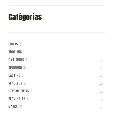
Catégorias
2
LINEAS
2
productos
1
TROLLING
1
producto
5
FLY FISHING
5
productos
37
SPINNING
37
productos
3
CASTING
3
productos
2
SEÑUELOS
2
productos
2
HERRAMIENTAS
2
productos
1
TERMINALES
1
producto
12
MARCA
12
productos