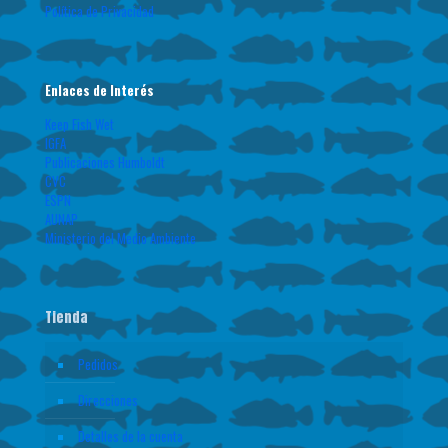
Política de Privacidad
Enlaces de Interés
Keep Fish Wet
IGFA
Publicaciones Humboldt
CVC
ESPN
AUNAP
Ministerio del Medio Ambiente
Tienda
Pedidos
Direcciones
Detalles de la cuenta