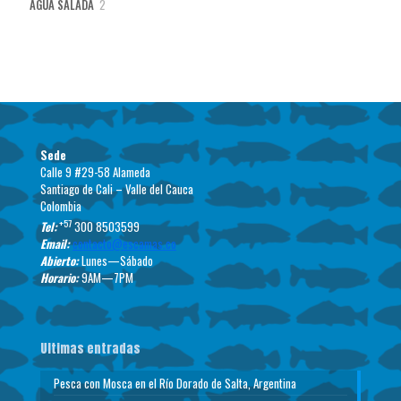
2
AGUA SALADA
2
productos
Sede
Calle 9 #29-58 Alameda
Santiago de Cali – Valle del Cauca
Colombia
+57
Tel:
300 8503599
Email:
contacto@escamas.co
Abierto:
Lunes—Sábado
Horario:
9AM—7PM
Ultimas entradas
Pesca con Mosca en el Río Dorado de Salta, Argentina