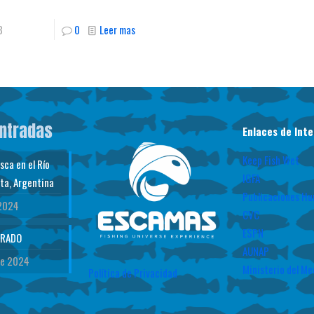
8
0
Leer mas
entradas
Enlaces de Inte
Keep Fish Wet
ca en el Río
IGFA
ta, Argentina
Publicaciones Hu
 2024
CVC
ESPN
ORADO
AUNAP
de 2024
Ministerio del M
Política de Privacidad