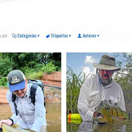
o por
Categorías
Etiquetas
Autores