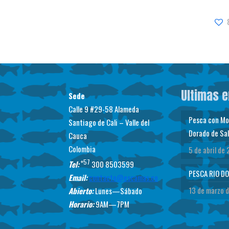
Ultimas 
Sede
Calle 9 #29-58 Alameda
Pesca con Mos
Santiago de Cali – Valle del
Dorado de Sal
Cauca
Colombia
5 de abril de
+57
Tel:
300 8503599
PESCA RIO D
Email:
contacto@escamas.co
13 de marzo 
Abierto:
Lunes—Sábado
Horario:
9AM—7PM