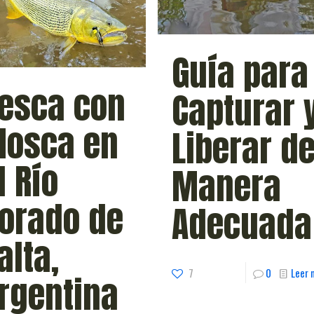
Guía para
esca con
Capturar 
osca en
Liberar d
l Río
Manera
orado de
Adecuada
alta,
7
0
Leer 
rgentina