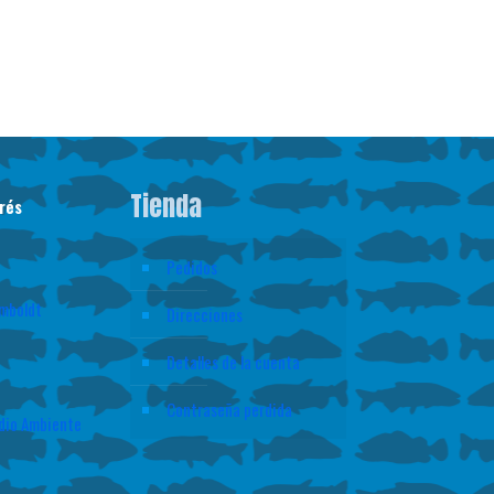
Tienda
rés
Pedidos
mboldt
Direcciones
Detalles de la cuenta
Contraseña perdida
edio Ambiente