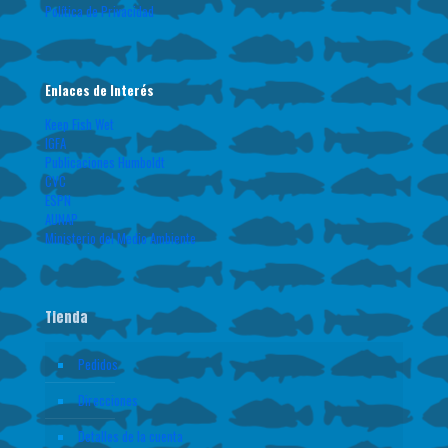
Política de Privacidad
Enlaces de Interés
Keep Fish Wet
IGFA
Publicaciones Humboldt
CVC
ESPN
AUNAP
Ministerio del Medio Ambiente
Tienda
Pedidos
Direcciones
Detalles de la cuenta