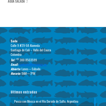
2
AGUA SALADA
2
productos
Sede
Calle 9 #29-58 Alameda
Santiago de Cali – Valle del Cauca
Colombia
+57
Tel:
300 8503599
Email:
contacto@escamas.co
Abierto:
Lunes—Sábado
Horario:
9AM—7PM
Ultimas entradas
Pesca con Mosca en el Río Dorado de Salta, Argentina