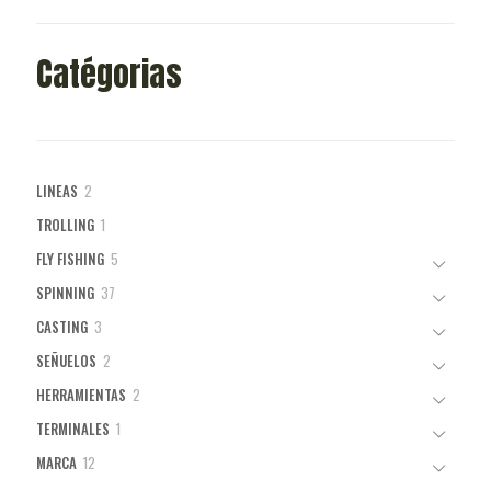
Catégorias
2
LINEAS
2
productos
1
TROLLING
1
producto
5
FLY FISHING
5
productos
37
SPINNING
37
productos
3
CASTING
3
productos
2
SEÑUELOS
2
productos
2
HERRAMIENTAS
2
productos
1
TERMINALES
1
producto
12
MARCA
12
productos