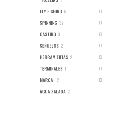
producto
5
FLY FISHING
5
productos
37
SPINNING
37
productos
3
CASTING
3
productos
2
SEÑUELOS
2
productos
2
HERRAMIENTAS
2
productos
1
TERMINALES
1
producto
12
MARCA
12
productos
2
AGUA SALADA
2
productos