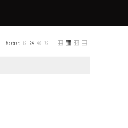
Mostrar:
12
24
48
72