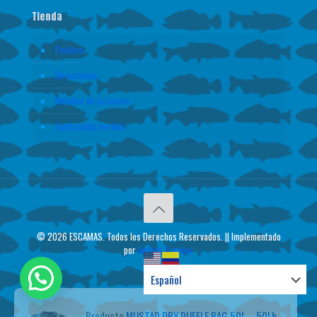
Tienda
Pedidos
Direcciones
Detalles de la cuenta
Contraseña perdida
© 2026 ESCAMAS. Todos los Derechos Reservados. || Implementado
por
Andrés Escobar
Producto
MUSTAD DRY DUFFLE BAG 50L – 50Lb
ha sido comprado 10 veces recientemente.