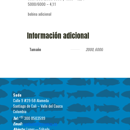
5000/6000 – 4,1:1
bobina adicional
Información adicional
Tamaño
2000, 6000
Sede
Calle 9 #29-58 Alameda
Santiago de Cali – Valle del Cauca
Colombia
+57
Tel:
300 8503599
Email:
contacto@escamas.co
Abierto:
Lunes—Sábado