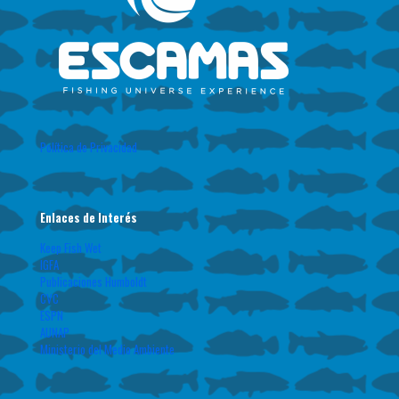
Política de Privacidad
Enlaces de Interés
Keep Fish Wet
IGFA
Publicaciones Humboldt
CVC
ESPN
AUNAP
Ministerio del Medio Ambiente