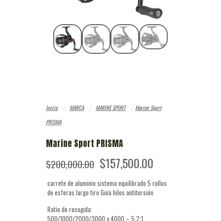
Inicio
/
MARCA
/
MARINE SPORT
/
Marine Sport
PRISMA
Marine Sport PRISMA
El
El
$
157,500.00
$
200,000.00
precio
precio
original
actual
carrete de aluminio sistema equilibrado 5 rollos
era:
es:
de esferas largo tiro Guía hilos antitorsión
$200,000.00.
$157,500.00.
Ratio de recogida:
500/1000/2000/3000 y 4000 – 5,2:1