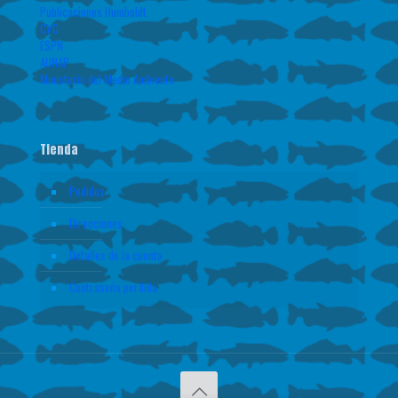
Publicaciones Humboldt
CVC
ESPN
AUNAP
Ministerio del Medio Ambiente
Tienda
Pedidos
Direcciones
Detalles de la cuenta
Contraseña perdida