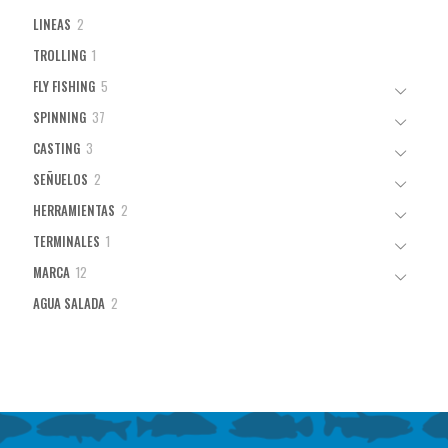
2
LINEAS
2
productos
1
TROLLING
1
producto
5
FLY FISHING
5
productos
37
SPINNING
37
productos
3
CASTING
3
productos
2
SEÑUELOS
2
productos
2
HERRAMIENTAS
2
productos
1
TERMINALES
1
producto
12
MARCA
12
productos
2
AGUA SALADA
2
productos