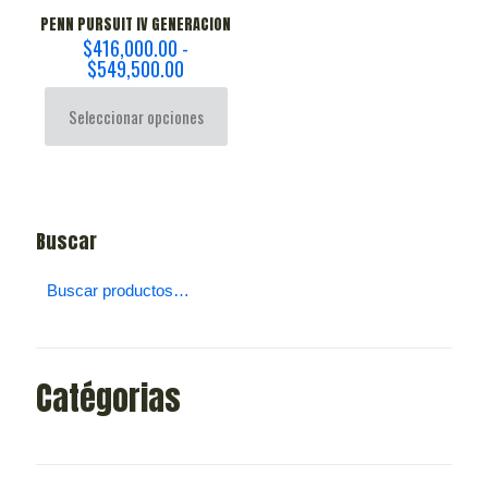
PENN PURSUIT IV GENERACION
$
416,000.00
-
Rango
$
549,500.00
de
precios:
Seleccionar opciones
desde
$416,000.00
Este
hasta
producto
$549,500.00
tiene
múltiples
Buscar
variantes.
Las
opciones
se
pueden
elegir
en
Catégorias
la
página
de
producto