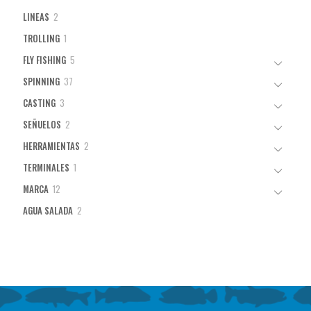
2
LINEAS
2
productos
1
TROLLING
1
producto
5
FLY FISHING
5
productos
37
SPINNING
37
productos
3
CASTING
3
productos
2
SEÑUELOS
2
productos
2
HERRAMIENTAS
2
productos
1
TERMINALES
1
producto
12
MARCA
12
productos
2
AGUA SALADA
2
productos