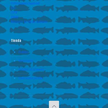
Publicaciones Humboldt
CVC
ESPN
AUNAP
Ministerio del Medio Ambiente
Tienda
Pedidos
Direcciones
Detalles de la cuenta
Contraseña perdida