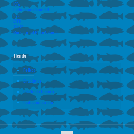
IGFA
Publicaciones Humboldt
CVC
ESPN
AUNAP
Ministerio del Medio Ambiente
Tienda
Pedidos
Direcciones
Detalles de la cuenta
Contraseña perdida