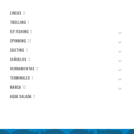
2
LINEAS
2
productos
1
TROLLING
1
producto
5
FLY FISHING
5
productos
37
SPINNING
37
productos
3
CASTING
3
productos
2
SEÑUELOS
2
productos
2
HERRAMIENTAS
2
productos
1
TERMINALES
1
producto
12
MARCA
12
productos
2
AGUA SALADA
2
productos