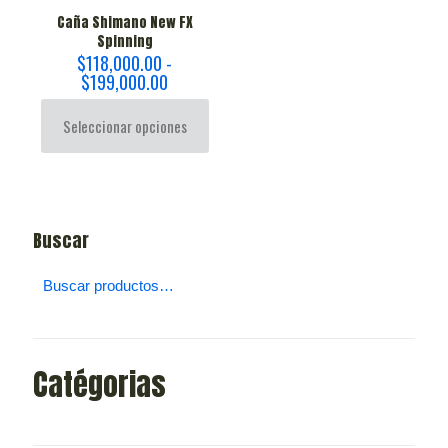
Caña Shimano New FX
Spinning
$
118,000.00
-
Rango
$
199,000.00
de
precios:
Seleccionar opciones
desde
$118,000.00
Este
hasta
producto
$199,000.00
tiene
múltiples
Buscar
variantes.
Las
opciones
se
pueden
elegir
en
Catégorias
la
página
de
producto