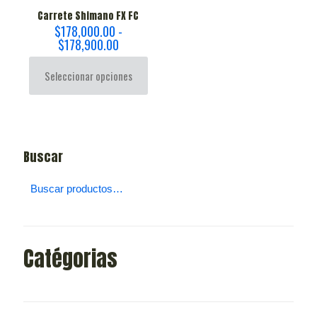
Carrete Shimano FX FC
$
178,000.00
-
Rango
$
178,900.00
de
precios:
Seleccionar opciones
desde
$178,000.00
Este
hasta
producto
$178,900.00
tiene
múltiples
Buscar
variantes.
Las
opciones
se
pueden
elegir
en
Catégorias
la
página
de
producto