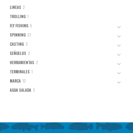
2
LINEAS
2
productos
1
TROLLING
1
producto
5
FLY FISHING
5
productos
37
SPINNING
37
productos
3
CASTING
3
productos
2
SEÑUELOS
2
productos
2
HERRAMIENTAS
2
productos
1
TERMINALES
1
producto
12
MARCA
12
productos
2
AGUA SALADA
2
productos