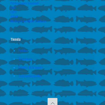
Publicaciones Humboldt
CVC
ESPN
AUNAP
Ministerio del Medio Ambiente
Tienda
Pedidos
Direcciones
Detalles de la cuenta
Contraseña perdida