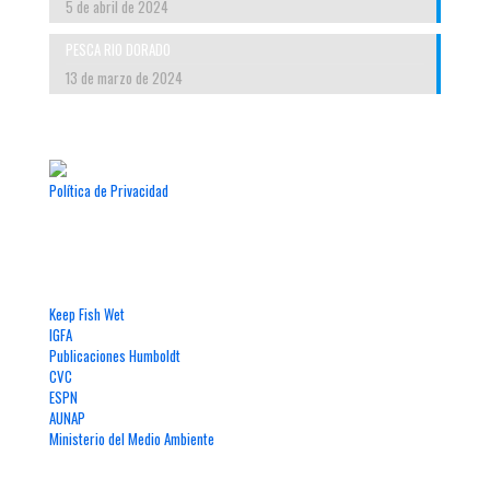
5 de abril de 2024
PESCA RIO DORADO
13 de marzo de 2024
Política de Privacidad
Enlaces de Interés
Keep Fish Wet
IGFA
Publicaciones Humboldt
CVC
ESPN
AUNAP
Ministerio del Medio Ambiente