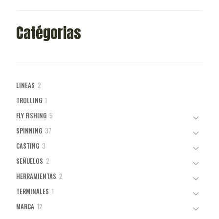
Catégorias
2
LINEAS
2
productos
1
TROLLING
1
producto
5
FLY FISHING
5
productos
37
SPINNING
37
productos
3
CASTING
3
productos
2
SEÑUELOS
2
productos
2
HERRAMIENTAS
2
productos
1
TERMINALES
1
producto
12
MARCA
12
productos