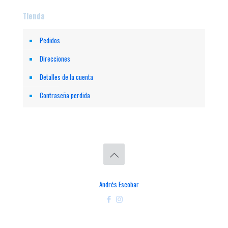
Tienda
Pedidos
Direcciones
Detalles de la cuenta
Contraseña perdida
© 2026 ESCAMAS. Todos los Derechos Reservados. || Implementado
por
Andrés Escobar