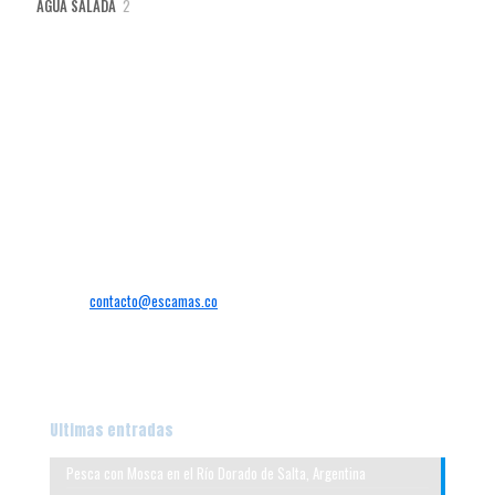
2
AGUA SALADA
2
productos
Sede
Calle 9 #29-58 Alameda
Santiago de Cali – Valle del Cauca
Colombia
+57
Tel:
300 8503599
Email:
contacto@escamas.co
Abierto:
Lunes—Sábado
Horario:
9AM—7PM
Ultimas entradas
Pesca con Mosca en el Río Dorado de Salta, Argentina