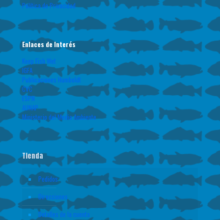
Política de Privacidad
Enlaces de Interés
Keep Fish Wet
IGFA
Publicaciones Humboldt
CVC
ESPN
AUNAP
Ministerio del Medio Ambiente
Tienda
Pedidos
Direcciones
Detalles de la cuenta