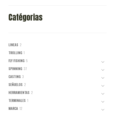
Catégorias
2
LINEAS
2
productos
1
TROLLING
1
producto
5
FLY FISHING
5
productos
37
SPINNING
37
productos
3
CASTING
3
productos
2
SEÑUELOS
2
productos
2
HERRAMIENTAS
2
productos
1
TERMINALES
1
producto
12
MARCA
12
productos