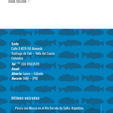
2
AGUA SALADA
2
productos
Sede
Calle 9 #29-58 Alameda
Santiago de Cali – Valle del Cauca
Colombia
+57
Tel:
300 8503599
Email:
contacto@escamas.co
Abierto:
Lunes—Sábado
Horario:
9AM—7PM
Ultimas entradas
Pesca con Mosca en el Río Dorado de Salta, Argentina