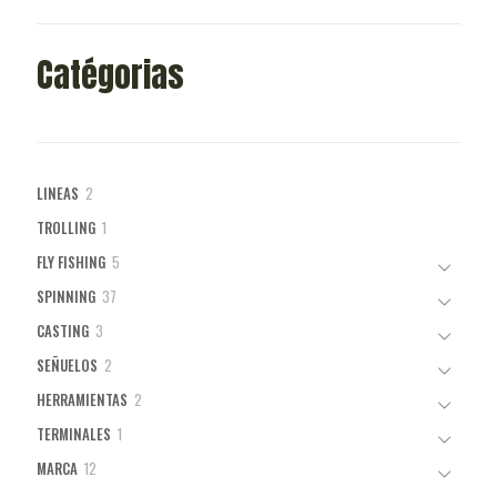
Catégorias
2
LINEAS
2
productos
1
TROLLING
1
producto
5
FLY FISHING
5
productos
37
SPINNING
37
productos
3
CASTING
3
productos
2
SEÑUELOS
2
productos
2
HERRAMIENTAS
2
productos
1
TERMINALES
1
producto
12
MARCA
12
productos