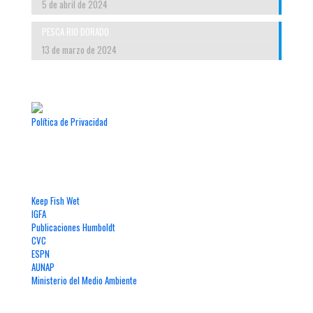
5 de abril de 2024
PESCA RIO DORADO
13 de marzo de 2024
Política de Privacidad
Enlaces de Interés
Keep Fish Wet
IGFA
Publicaciones Humboldt
CVC
ESPN
AUNAP
Ministerio del Medio Ambiente