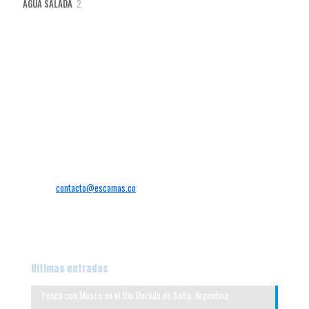
2
AGUA SALADA
2
productos
Sede
Calle 9 #29-58 Alameda
Santiago de Cali – Valle del Cauca
Colombia
+57
Tel:
300 8503599
Email:
contacto@escamas.co
Abierto:
Lunes—Sábado
Horario:
9AM—7PM
Ultimas entradas
Pesca con Mosca en el Río Dorado de Salta, Argentina