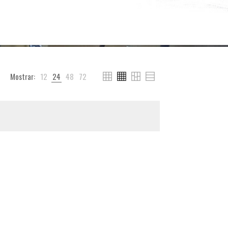
Mostrar:
12
24
48
72