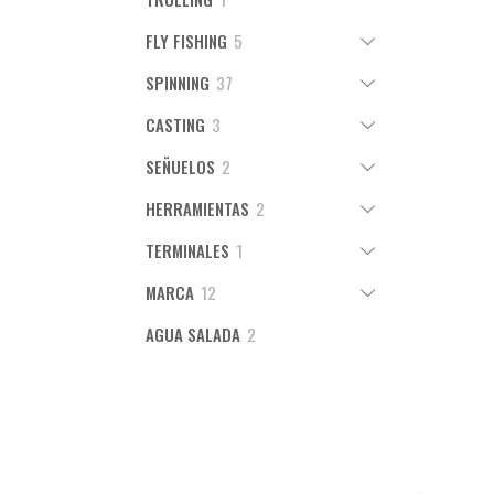
producto
5
FLY FISHING
5
productos
37
SPINNING
37
productos
3
CASTING
3
productos
2
SEÑUELOS
2
productos
2
HERRAMIENTAS
2
productos
1
TERMINALES
1
producto
12
MARCA
12
productos
2
AGUA SALADA
2
productos