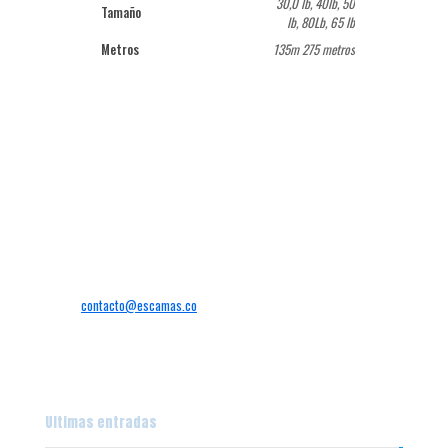
30,0 lb, 40lb, 50
Tamaño
lb, 80Lb, 65 lb
Metros
135m 275 metros
Sede
Calle 9 #29-58 Alameda
Santiago de Cali – Valle del Cauca
Colombia
+57
Tel:
300 8503599
Email:
contacto@escamas.co
Abierto:
Lunes—Sábado
Horario:
9AM—7PM
Ultimas entradas