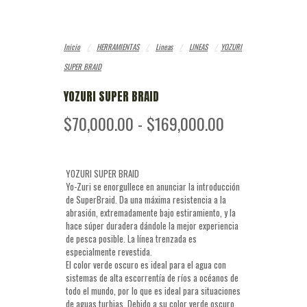
Inicio
/
HERRAMIENTAS
/
Lineas
/
LINEAS
/
YOZURI
SUPER BRAID
YOZURI SUPER BRAID
Rango
$
70,000.00
-
$
169,000.00
de
precios:
desde
$70,000.00
YOZURI SUPER BRAID
hasta
Yo-Zuri se enorgullece en anunciar la introducción
$169,000.00
de SuperBraid. Da una máxima resistencia a la
abrasión, extremadamente bajo estiramiento, y la
hace súper duradera dándole la mejor experiencia
de pesca posible. La línea trenzada es
especialmente revestida.
El color verde oscuro es ideal para el agua con
sistemas de alta escorrentía de ríos a océanos de
todo el mundo, por lo que es ideal para situaciones
de aguas turbias. Debido a su color verde oscuro