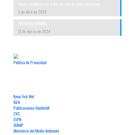
Pesca con Mosca en el Río Dorado de Salta, Argentina
5 de abril de 2024
PESCA RIO DORADO
13 de marzo de 2024
Política de Privacidad
Enlaces de Interés
Keep Fish Wet
IGFA
Publicaciones Humboldt
CVC
ESPN
AUNAP
Ministerio del Medio Ambiente