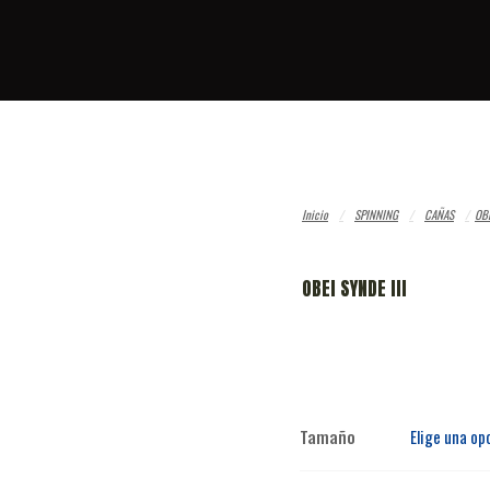
Inicio
/
SPINNING
/
CAÑAS
/
OBE
OBEI SYNDE III
Tamaño