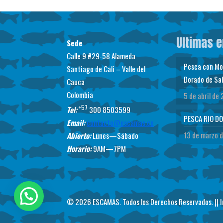
Ultimas 
Sede
Calle 9 #29-58 Alameda
Pesca con Mos
Santiago de Cali – Valle del
Dorado de Sal
Cauca
Colombia
5 de abril de
+57
Tel:
300 8503599
PESCA RIO D
Email:
contacto@escamas.co
13 de marzo 
Abierto:
Lunes—Sábado
Horario:
9AM—7PM
© 2026 ESCAMAS. Todos los Derechos Reservados. ||