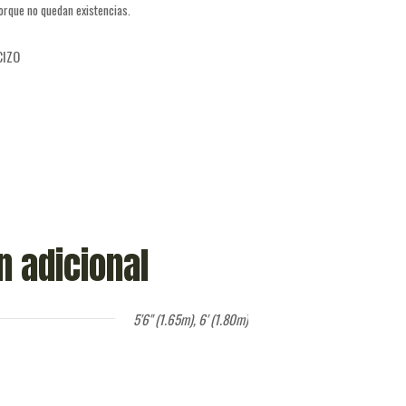
porque no quedan existencias.
CIZO
n adicional
5'6" (1.65m), 6' (1.80m)