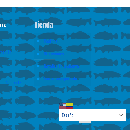
Tienda
rés
Pedidos
mboldt
Direcciones
Detalles de la cuenta
Contraseña perdida
edio Ambiente