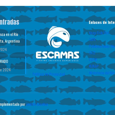
entradas
Enlaces de Inte
Keep Fish Wet
ca en el Río
IGFA
ta, Argentina
Publicaciones Hu
 2024
CVC
ESPN
ORADO
AUNAP
de 2024
Ministerio del M
Política de Privacidad
 Implementado por
Andrés Escobar