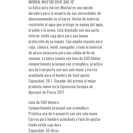
$250,000.00.
$232,400.00.
MORRAL MUSTAD BOAT BAG 18″
La bolsa para barcos Mustad es una opción
duradera para la mayoría de sus necesidades de
almacenamiento en el barco. Hecho de material
resistente al agua que protege su equipo del agua,
el polvo o la arena. Está diseñado con una parte
inferior estilo caja dura para una buena
protección de su equipo. Con amplio espacio para
ropa, cámara, móvil, navegador y todo el material
de pesca necesario para una salida de fin de
semana. La bolsa cuenta con lona de 500 Denier,
compartimento principal con cremallera, práctica
asa de transporte con una sola mano y correa
acolchada para el hombro de fácil ajuste.
Capacidad: 28 L. Ganador del premio al mejor
producto nuevo en la Exposición Europea de
Aparejos de Pesca 2017.
Lona de 500 deniers.
Compartimento principal con cremallera
Práctica asa de transporte con una sola mano
Correa para hombro acolchada y fácil de ajustar
Fondo estilo caja dura
Capacidad: 55 litros