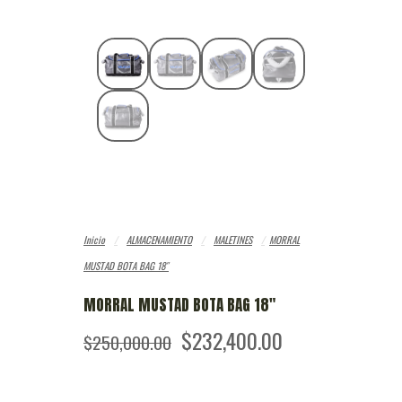
Inicio
/
ALMACENAMIENTO
/
MALETINES
/
MORRAL
MUSTAD BOTA BAG 18″
MORRAL MUSTAD BOTA BAG 18″
El
El
$
232,400.00
$
250,000.00
precio
precio
original
actual
era:
es: