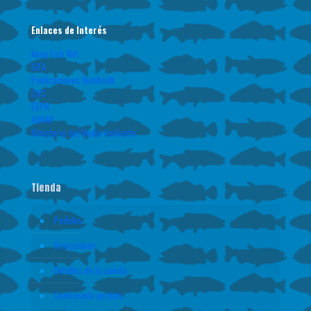
Enlaces de Interés
Keep Fish Wet
IGFA
Publicaciones Humboldt
CVC
ESPN
AUNAP
Ministerio del Medio Ambiente
Tienda
Pedidos
Direcciones
Detalles de la cuenta
Contraseña perdida