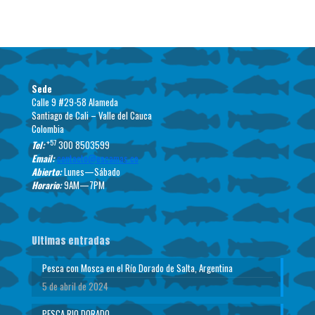
Sede
Calle 9 #29-58 Alameda
Santiago de Cali – Valle del Cauca
Colombia
+57
Tel:
300 8503599
Email:
contacto@escamas.co
Abierto:
Lunes—Sábado
Horario:
9AM—7PM
Ultimas entradas
Pesca con Mosca en el Río Dorado de Salta, Argentina
5 de abril de 2024
PESCA RIO DORADO